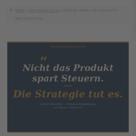
START
»
DER FINANZ-BLOG
»
STEUERN SPAREN MIT EINEM ETF-
WELTPORTFOLIO