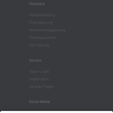
Überblick
Anlageberatung
Finanzplanung
Altersvorsorgeplanung
Finanzgutachten
Exit Planung
Service
Depot-Login
Legitimation
Häufige Fragen
Social Media
Facebook