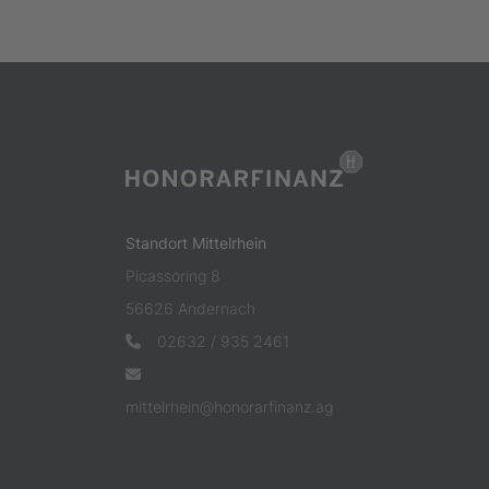
Standort Mittelrhein
Picassoring 8
56626 Andernach
02632 / 935 2461
mittelrhein@honorarfinanz.ag