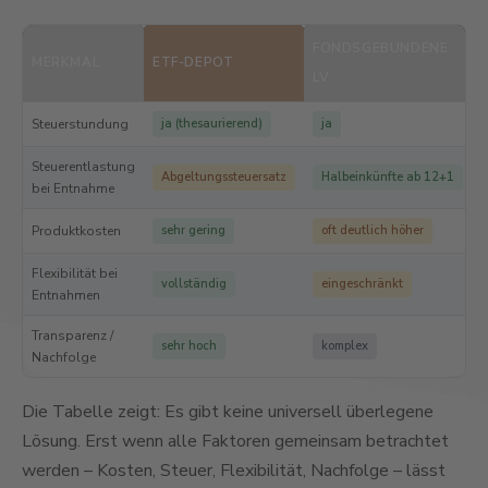
FONDSGEBUNDENE
MERKMAL
ETF-DEPOT
LV
Steuerstundung
ja (thesaurierend)
ja
Steuerentlastung
Abgeltungssteuersatz
Halbeinkünfte ab 12+1
bei Entnahme
Produktkosten
sehr gering
oft deutlich höher
Flexibilität bei
vollständig
eingeschränkt
Entnahmen
Transparenz /
sehr hoch
komplex
Nachfolge
Die Tabelle zeigt: Es gibt keine universell überlegene
Lösung. Erst wenn alle Faktoren gemeinsam betrachtet
werden – Kosten, Steuer, Flexibilität, Nachfolge – lässt