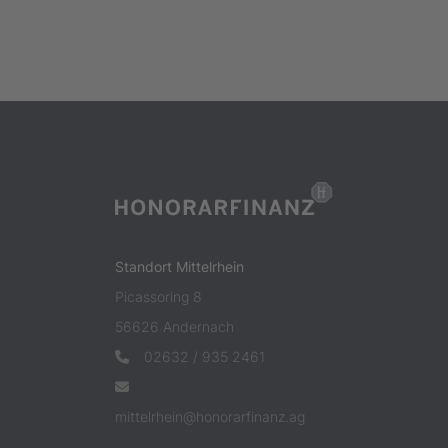
Standort Mittelrhein
Picassoring 8
56626 Andernach
02632 / 935 2461
mittelrhein@honorarfinanz.ag