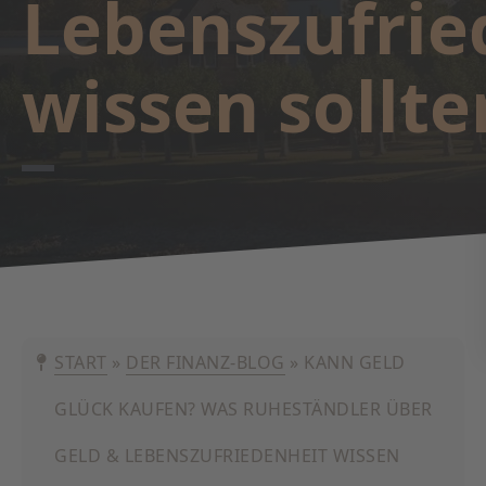
Lebenszufrie
wissen sollte
START
»
DER FINANZ-BLOG
»
KANN GELD
GLÜCK KAUFEN? WAS RUHESTÄNDLER ÜBER
GELD & LEBENSZUFRIEDENHEIT WISSEN